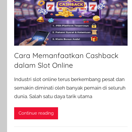
Cara Memanfaatkan Cashback
dalam Slot Online
Industri slot online terus berkembang pesat dan
semakin diminati oleh banyak pemain di seluruh
dunia. Salah satu daya tarik utama
Continue reading