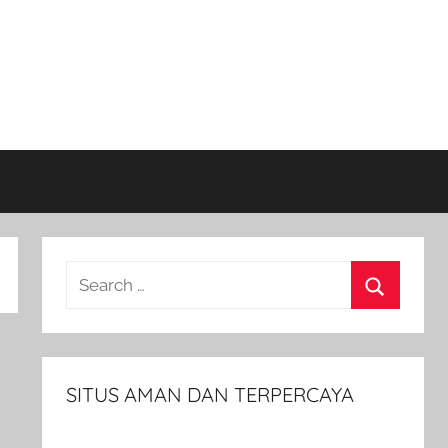
Search
for:
Search
SITUS AMAN DAN TERPERCAYA