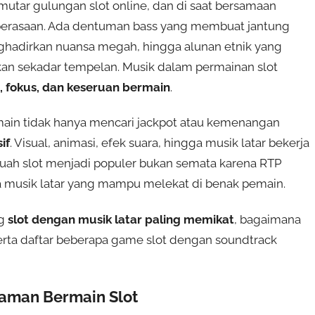
utar gulungan slot online, dan di saat bersamaan
perasaan. Ada dentuman bass yang membuat jantung
nghadirkan nuansa megah, hingga alunan etnik yang
kan sekadar tempelan. Musik dalam permainan slot
, fokus, dan keseruan bermain
.
ain tidak hanya mencari jackpot atau kemenangan
if
. Visual, animasi, efek suara, hingga musik latar bekerja
buah slot menjadi populer bukan semata karena RTP
na musik latar yang mampu melekat di benak pemain.
ng
slot dengan musik latar paling memikat
, bagaimana
rta daftar beberapa game slot dengan soundtrack
aman Bermain Slot