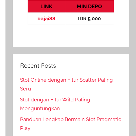
LINK
MIN DEPO
bajai88
IDR 5.000
Recent Posts
Slot Online dengan Fitur Scatter Paling
Seru
Slot dengan Fitur Wild Paling
Menguntungkan
Panduan Lengkap Bermain Slot Pragmatic
Play