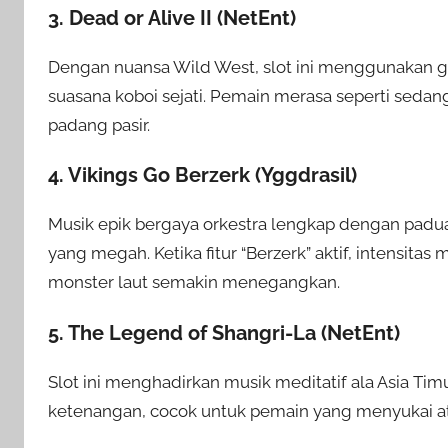
3.
Dead or Alive II (NetEnt)
Dengan nuansa Wild West, slot ini menggunakan gi
suasana koboi sejati. Pemain merasa seperti sedan
padang pasir.
4.
Vikings Go Berzerk (Yggdrasil)
Musik epik bergaya orkestra lengkap dengan padu
yang megah. Ketika fitur “Berzerk” aktif, intensi
monster laut semakin menegangkan.
5.
The Legend of Shangri-La (NetEnt)
Slot ini menghadirkan musik meditatif ala Asia T
ketenangan, cocok untuk pemain yang menyukai a