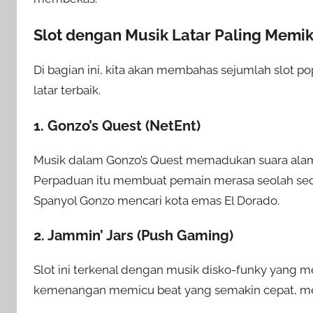
Slot dengan Musik Latar Paling Memik
Di bagian ini, kita akan membahas sejumlah slot po
latar terbaik.
1.
Gonzo’s Quest (NetEnt)
Musik dalam Gonzo’s Quest memadukan suara alam 
Perpaduan itu membuat pemain merasa seolah seda
Spanyol Gonzo mencari kota emas El Dorado.
2.
Jammin’ Jars (Push Gaming)
Slot ini terkenal dengan musik disko-funky yang m
kemenangan memicu beat yang semakin cepat, meng