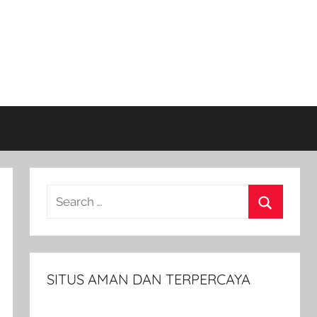
Search
for:
Search
SITUS AMAN DAN TERPERCAYA