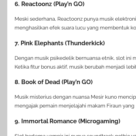
6.
Reactoonz (Play’n GO)
Meski sederhana, Reactoonz punya musik elektronik y
menghasilkan efek suara lucu yang membentuk kom
7.
Pink Elephants (Thunderkick)
Dengan musik psikedelik bernuansa etnik, slot ini
Ketika fitur bonus aktif, musik berubah menjadi le
8.
Book of Dead (Play’n GO)
Musik misterius dengan nuansa Mesir kuno mencipt
mengajak pemain menjelajahi makam Firaun yang 
9.
Immortal Romance (Microgaming)
Slot bertema vampir ini punya soundtrack gothic y