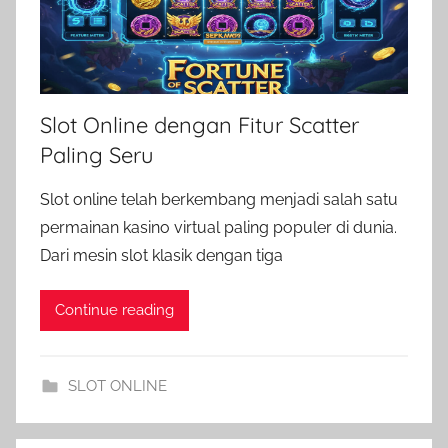
Slot Online dengan Fitur Scatter
Paling Seru
Slot online telah berkembang menjadi salah satu
permainan kasino virtual paling populer di dunia.
Dari mesin slot klasik dengan tiga
Continue reading
SLOT ONLINE