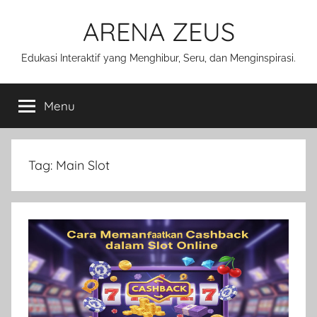
Skip
ARENA ZEUS
to
content
Edukasi Interaktif yang Menghibur, Seru, dan Menginspirasi.
Menu
Tag:
Main Slot