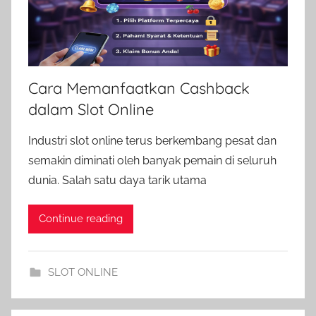
Cara Memanfaatkan Cashback
dalam Slot Online
Industri slot online terus berkembang pesat dan
semakin diminati oleh banyak pemain di seluruh
dunia. Salah satu daya tarik utama
Continue reading
SLOT ONLINE