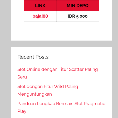
LINK
MIN DEPO
bajai88
IDR 5.000
Recent Posts
Slot Online dengan Fitur Scatter Paling
Seru
Slot dengan Fitur Wild Paling
Menguntungkan
Panduan Lengkap Bermain Slot Pragmatic
Play