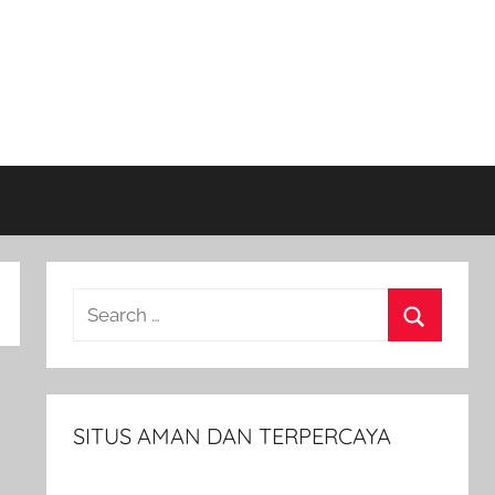
Search
for:
Search
SITUS AMAN DAN TERPERCAYA