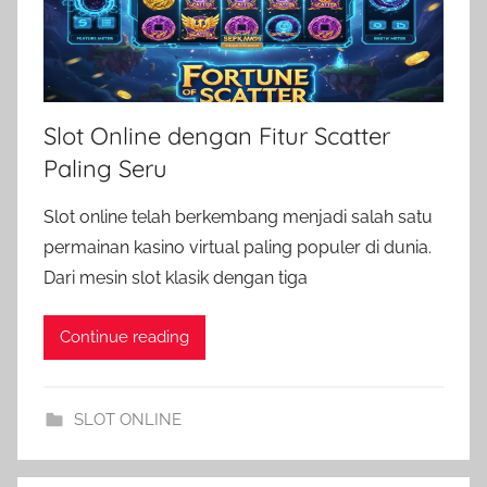
Slot Online dengan Fitur Scatter
Paling Seru
Slot online telah berkembang menjadi salah satu
permainan kasino virtual paling populer di dunia.
Dari mesin slot klasik dengan tiga
Continue reading
SLOT ONLINE