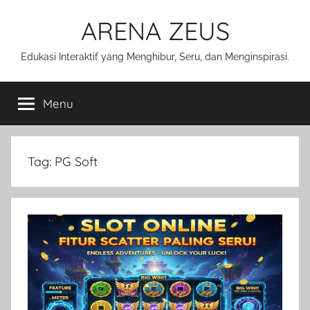
Skip
ARENA ZEUS
to
content
Edukasi Interaktif yang Menghibur, Seru, dan Menginspirasi.
Menu
Tag:
PG Soft