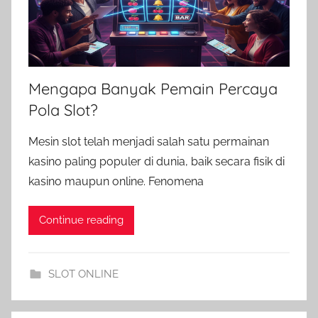
Mengapa Banyak Pemain Percaya
Pola Slot?
Mesin slot telah menjadi salah satu permainan
kasino paling populer di dunia, baik secara fisik di
kasino maupun online. Fenomena
Continue reading
SLOT ONLINE