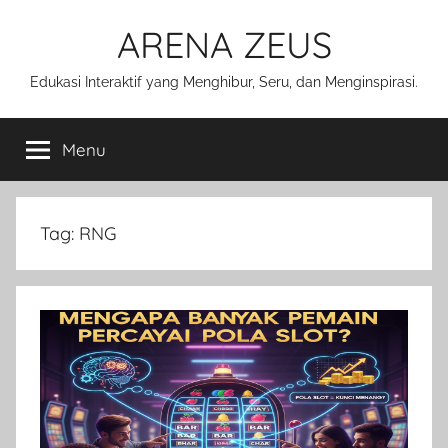
Skip
ARENA ZEUS
to
content
Edukasi Interaktif yang Menghibur, Seru, dan Menginspirasi.
Menu
Tag:
RNG