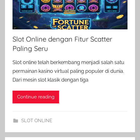
Slot Online dengan Fitur Scatter
Paling Seru
Slot online telah berkembang menjadi salah satu
permainan kasino virtual paling populer di dunia.
Dari mesin slot klasik dengan tiga
Continue reading
SLOT ONLINE