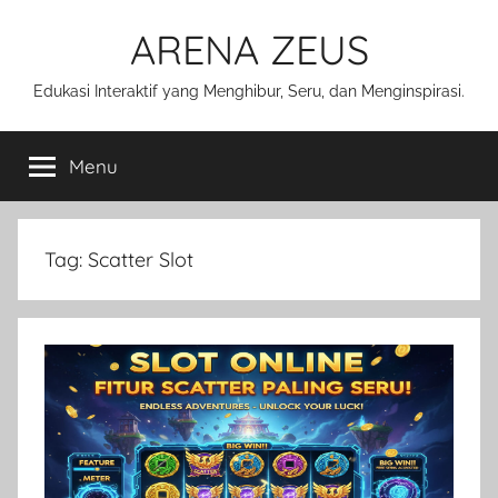
Skip
ARENA ZEUS
to
content
Edukasi Interaktif yang Menghibur, Seru, dan Menginspirasi.
Menu
Tag:
Scatter Slot