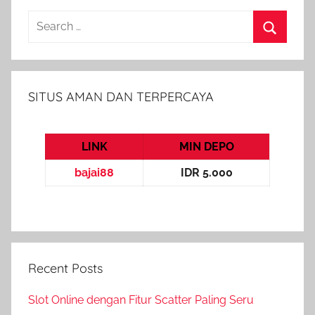
Search
for:
Search
SITUS AMAN DAN TERPERCAYA
LINK
MIN DEPO
bajai88
IDR 5.000
Recent Posts
Slot Online dengan Fitur Scatter Paling Seru