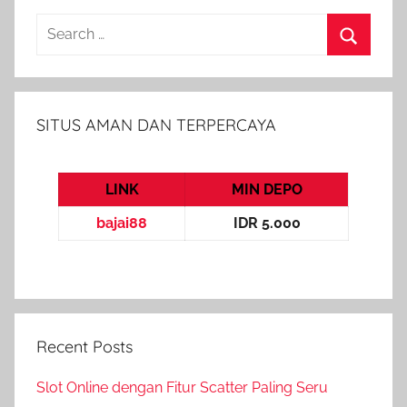
Search
for:
Search
SITUS AMAN DAN TERPERCAYA
LINK
MIN DEPO
bajai88
IDR 5.000
Recent Posts
Slot Online dengan Fitur Scatter Paling Seru