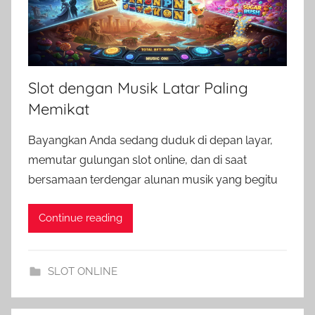
Slot dengan Musik Latar Paling
Memikat
Bayangkan Anda sedang duduk di depan layar,
memutar gulungan slot online, dan di saat
bersamaan terdengar alunan musik yang begitu
Continue reading
SLOT ONLINE