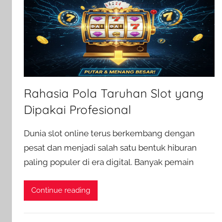
Rahasia Pola Taruhan Slot yang
Dipakai Profesional
Dunia slot online terus berkembang dengan
pesat dan menjadi salah satu bentuk hiburan
paling populer di era digital. Banyak pemain
Continue reading