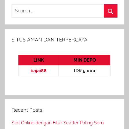
Search
for:
Search
SITUS AMAN DAN TERPERCAYA
LINK
MIN DEPO
bajai88
IDR 5.000
Recent Posts
Slot Online dengan Fitur Scatter Paling Seru