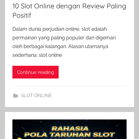
10 Slot Online dengan Review Paling
Positif
Dalam dunia perjudian online, slot adalah
permainan yang paling populer dan digemari
oleh berbagai kalangan. Alasan utamanya
sederhana: slot online
Continue reading
SLOT ONLINE