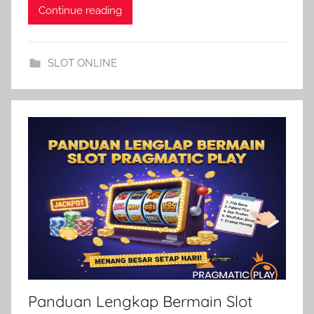
Continue reading
SLOT ONLINE
Panduan Lengkap Bermain Slot