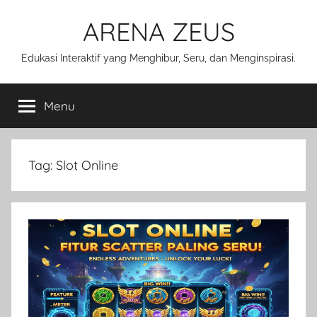
Skip
ARENA ZEUS
to
content
Edukasi Interaktif yang Menghibur, Seru, dan Menginspirasi.
Menu
Tag:
Slot Online