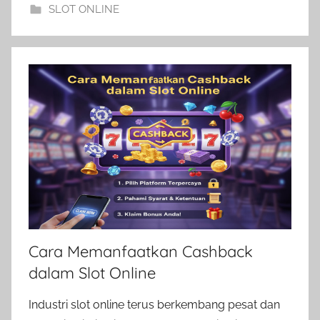
SLOT ONLINE
Cara Memanfaatkan Cashback
dalam Slot Online
Industri slot online terus berkembang pesat dan