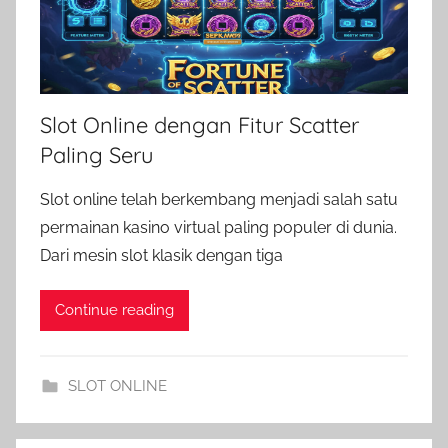
Slot Online dengan Fitur Scatter
Paling Seru
Slot online telah berkembang menjadi salah satu
permainan kasino virtual paling populer di dunia.
Dari mesin slot klasik dengan tiga
Continue reading
SLOT ONLINE