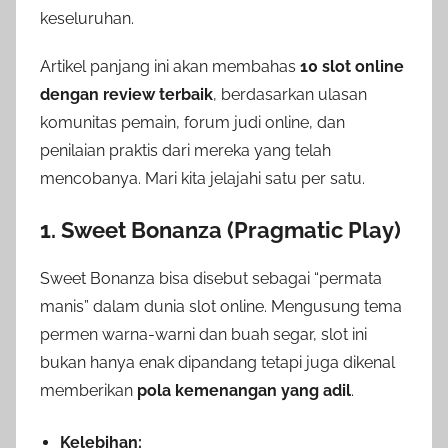
keseluruhan.
Artikel panjang ini akan membahas
10 slot online
dengan review terbaik
, berdasarkan ulasan
komunitas pemain, forum judi online, dan
penilaian praktis dari mereka yang telah
mencobanya. Mari kita jelajahi satu per satu.
1.
Sweet Bonanza (Pragmatic Play)
Sweet Bonanza bisa disebut sebagai “permata
manis” dalam dunia slot online. Mengusung tema
permen warna-warni dan buah segar, slot ini
bukan hanya enak dipandang tetapi juga dikenal
memberikan
pola kemenangan yang adil
.
Kelebihan: