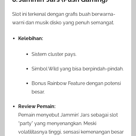
Slot ini terkenal dengan grafis buah berwarna-
warni dan musik disko yang penuh semangat.
Kelebihan:
Sistem cluster pays.
Simbol Wild yang bisa berpindah-pindah.
Bonus Rainbow Feature dengan potensi
besar.
Review Pemain:
Pemain menyebut Jammin’ Jars sebagai slot
“party” yang menyenangkan. Meski
volatilitasnya tinggi, sensasi kemenangan besar