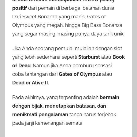
positif
dari pemain di berbagai belahan dunia.
Dari Sweet Bonanza yang manis, Gates of
Olympus yang megah, hingga Big Bass Bonanza
yang segar masing-masing punya daya tarik unik.
Jika Anda seorang pemula, mulailah dengan slot
yang lebih sederhana seperti
Starburst
atau
Book
of Dead
. Namun jika Anda pemburu sensasi,
coba tantangan dari
Gates of Olympus
atau
Dead or Alive II
.
Pada akhirnya, yang terpenting adalah
bermain
dengan bijak, menetapkan batasan, dan
menikmati pengalaman
tanpa harus terjebak
pada janji kemenangan semata.