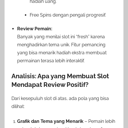
hadiah uang.
Free Spins dengan pengali progresif.
Review Pemain:
Banyak yang menilai slot ini “fresh” karena
menghadirkan tema unik. Fitur pemancing
yang bisa menarik hadiah ekstra membuat
permainan terasa lebih interaktif.
Analisis: Apa yang Membuat Slot
Mendapat Review Positif?
Dari kesepuluh slot di atas, ada pola yang bisa
dilihat:
Grafik dan Tema yang Menarik
– Pemain lebih