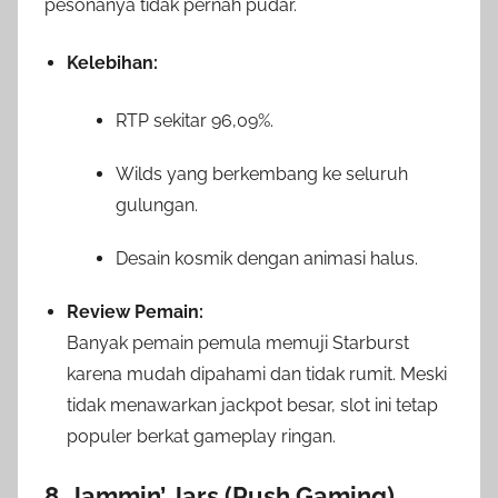
pesonanya tidak pernah pudar.
Kelebihan:
RTP sekitar 96,09%.
Wilds yang berkembang ke seluruh
gulungan.
Desain kosmik dengan animasi halus.
Review Pemain:
Banyak pemain pemula memuji Starburst
karena mudah dipahami dan tidak rumit. Meski
tidak menawarkan jackpot besar, slot ini tetap
populer berkat gameplay ringan.
8.
Jammin’ Jars (Push Gaming)