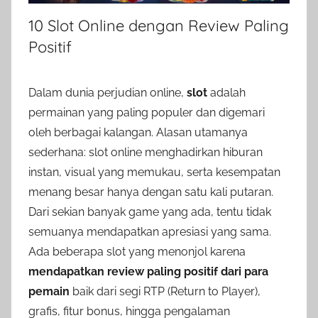
10 Slot Online dengan Review Paling
Positif
Dalam dunia perjudian online,
slot
adalah
permainan yang paling populer dan digemari
oleh berbagai kalangan. Alasan utamanya
sederhana: slot online menghadirkan hiburan
instan, visual yang memukau, serta kesempatan
menang besar hanya dengan satu kali putaran.
Dari sekian banyak game yang ada, tentu tidak
semuanya mendapatkan apresiasi yang sama.
Ada beberapa slot yang menonjol karena
mendapatkan review paling positif dari para
pemain
baik dari segi RTP (Return to Player),
grafis, fitur bonus, hingga pengalaman