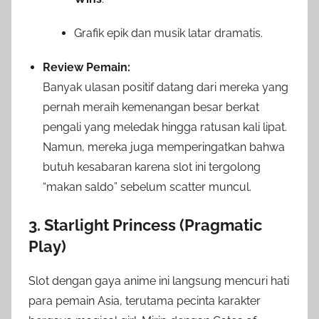
Grafik epik dan musik latar dramatis.
Review Pemain:
Banyak ulasan positif datang dari mereka yang
pernah meraih kemenangan besar berkat
pengali yang meledak hingga ratusan kali lipat.
Namun, mereka juga memperingatkan bahwa
butuh kesabaran karena slot ini tergolong
“makan saldo” sebelum scatter muncul.
3.
Starlight Princess (Pragmatic
Play)
Slot dengan gaya anime ini langsung mencuri hati
para pemain Asia, terutama pecinta karakter