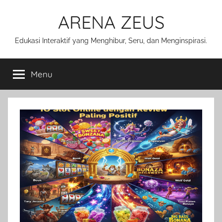
Skip
ARENA ZEUS
to
content
Edukasi Interaktif yang Menghibur, Seru, dan Menginspirasi.
Menu