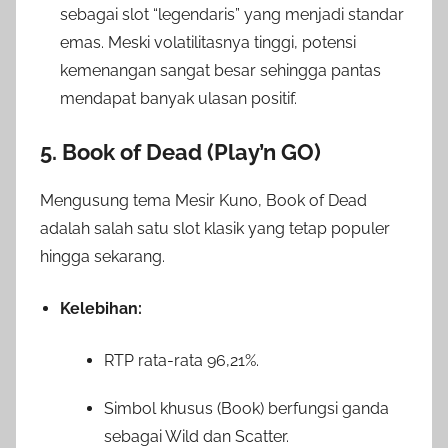
sebagai slot “legendaris” yang menjadi standar
emas. Meski volatilitasnya tinggi, potensi
kemenangan sangat besar sehingga pantas
mendapat banyak ulasan positif.
5.
Book of Dead (Play’n GO)
Mengusung tema Mesir Kuno, Book of Dead
adalah salah satu slot klasik yang tetap populer
hingga sekarang.
Kelebihan:
RTP rata-rata 96,21%.
Simbol khusus (Book) berfungsi ganda
sebagai Wild dan Scatter.